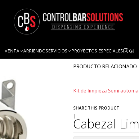
Quantity
DESCRIPTION
Cabezales de limpieza para 
VENTA
ARRIENDO
SERVICIOS
PROYECTOS ESPECIALES
3/8 en ambos extremos
PRODUCTO RELACIONADO
Kit de limpieza Semi automa
SHARE THIS PRODUCT
|
Cabezal Lim