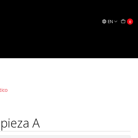
Add to Cart
Buy now
EN
0
lineas. Modelos A-G-S-D-U. Disponibles con conexión JG
tico
pieza A