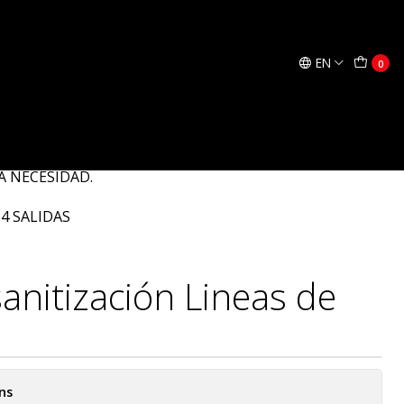
Add to Cart
Buy now
EN
0
DISPENSADORAS DE CERVEZA DE TU
 Y SANITIZADAS. TENEMOS UN EQUIPO DE TECNICOS
A NECESIDAD.
4 SALIDAS
sanitización Lineas de
ns