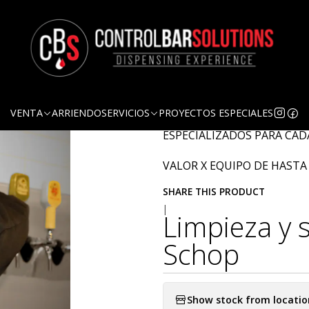
Quantity
DESCRIPTION
MANTENEMOS LAS LINEAS 
VENTA
ARRIENDO
SERVICIOS
PROYECTOS ESPECIALES
ESTABLECIMIENTO LIMPIAS
ESPECIALIZADOS PARA CAD
VALOR X EQUIPO DE HASTA 
SHARE THIS PRODUCT
|
Limpieza y 
Schop
Show stock from locatio