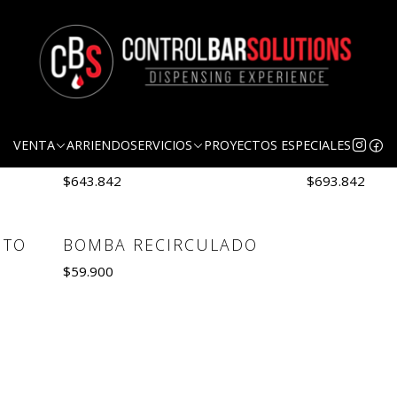
Equipos de Frío
EQUIPO SCHOP 4
EQUIPO S
Not available
Out of Stock
VENTA
ARRIENDO
SERVICIOS
PROYECTOS ESPECIALES
SALIDAS
SALIDAS 1
$643.842
$693.842
See details
Se
NTO
BOMBA RECIRCULADO
$59.900
Quantity