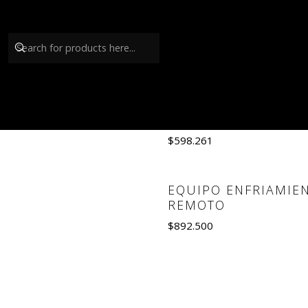
EQUIPO SCHOP 2
SALIDAS 40 LTS
$598.261
Quantity
EQUIPO ENFRIAMIE
REMOTO
$892.500
Quantity