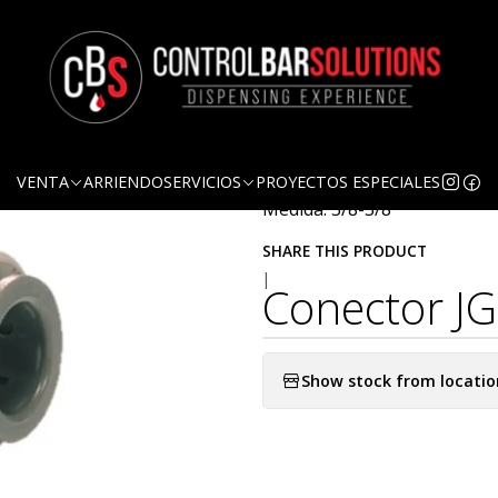
Quantity
DESCRIPTION
Conector rápido JG recto
VENTA
ARRIENDO
SERVICIOS
PROYECTOS ESPECIALES
Medida: 3/8-3/8
SHARE THIS PRODUCT
|
Conector JG
Show stock from locatio