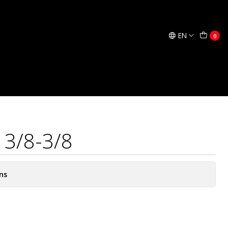
Add to Cart
Buy now
EN
0
 3/8-3/8
ns