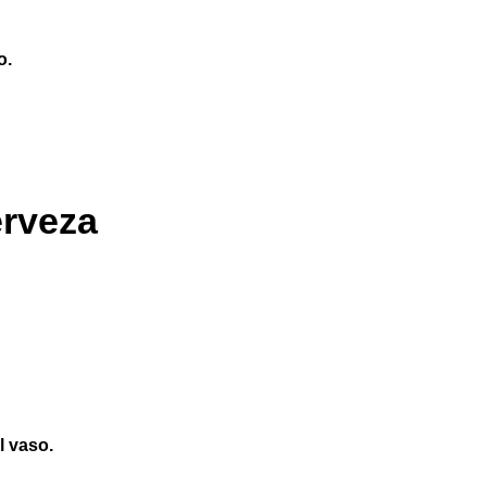
o.
erveza
l vaso.