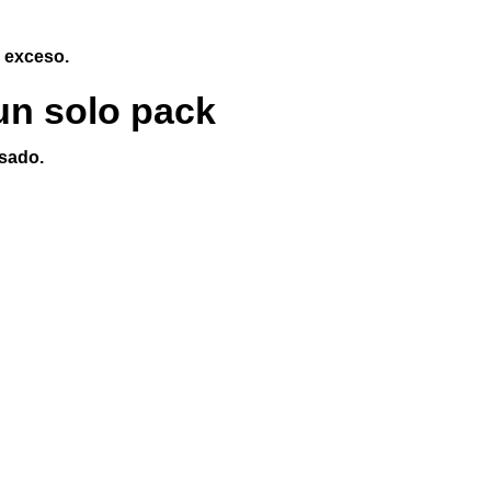
n exceso.
 un solo pack
nsado.