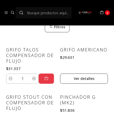
Grifos y Pinchadores
0
Filtros
GRIFO TALOS
GRIFO AMERICANO
Agotado
COMPENSADOR DE
$29.631
FLUJO
$31.337
Ver detalles
Cantidad
GRIFO STOUT CON
PINCHADOR G
COMPENSADOR DE
(MK2)
FLUJO
$51.836