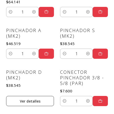
$64.141
Cantidad
Cantidad
PINCHADOR A
PINCHADOR S
(MK2)
(MK2)
$46.519
$38.545
Cantidad
Cantidad
PINCHADOR D
CONECTOR
Agotado
(MK2)
PINCHADOR 3/8 -
5/8 (PAR)
$38.545
$7.600
Ver detalles
Cantidad