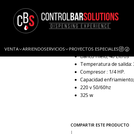
Ag
Cantidad
DESCRIPCIÓN
Equipo frío 2 salidas. Marc
VENTA
ARRIENDO
SERVICIOS
PROYECTOS ESPECIALES
Banco Hielo; 40 Litros
Temperatura de salida: 
Compresor : 1/4 HP.
Capacidad enfriamiento;
220 v 50/60hz
325 w
COMPARTIR ESTE PRODUCTO
|