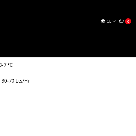
regar al Carro
Comprar ahora
CL
0
a TALOS
3-7 °C
 30-70 Lts/Hr