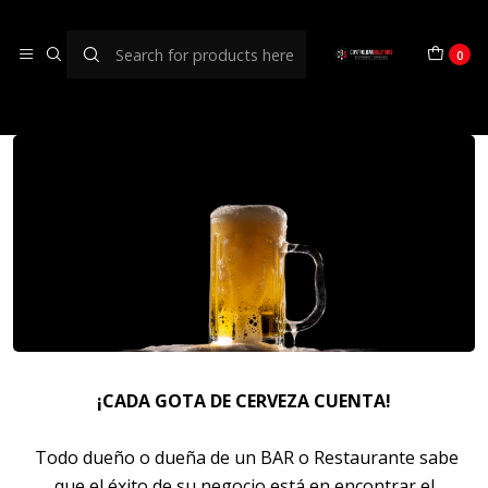
¿COMO EVITAR EL
0
DESPERDICIO DE CERVEZA?
¡CADA GOTA DE CERVEZA CUENTA!
Todo dueño o dueña de un BAR o Restaurante sabe
que el éxito de su negocio está en encontrar el