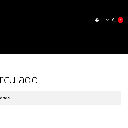
regar al Carro
Comprar ahora
CL
0
rculado
iones