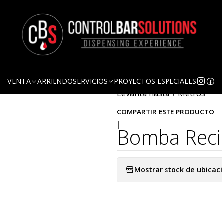
Ag
Cantidad
DESCRIPCIÓN
Bomba recirculado
VENTA
ARRIENDO
SERVICIOS
PROYECTOS ESPECIALES
Levanta hasta 7 Metros
COMPARTIR ESTE PRODUCTO
|
Bomba Reci
Mostrar stock de ubicac