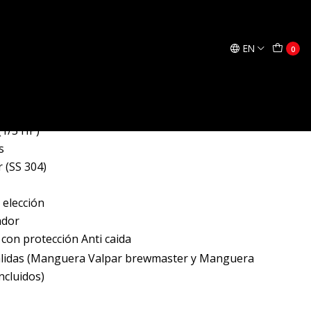
Add to Cart
Buy now
EN
0
leto. equipo consta de;
(1/3 HP)
s
 (SS 304)
 elección
ador
 con protección Anti caida
 salidas (Manguera Valpar brewmaster y Manguera
ncluidos)