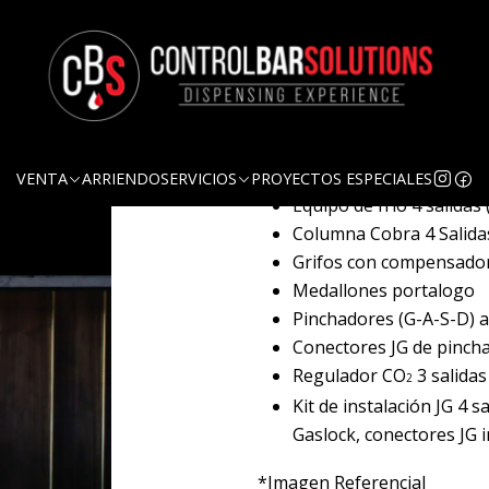
Quantity
DESCRIPTION
Equipo Schop 4 Salidas comp
VENTA
ARRIENDO
SERVICIOS
PROYECTOS ESPECIALES
Equipo de frío 4 salidas 
Columna Cobra 4 Salida
Grifos con compensador
Medallones portalogo
Pinchadores (G-A-S-D) a
Conectores JG de pinch
Regulador CO
3 salidas
2
Kit de instalación JG 4
Gaslock, conectores JG i
*Imagen Referencial