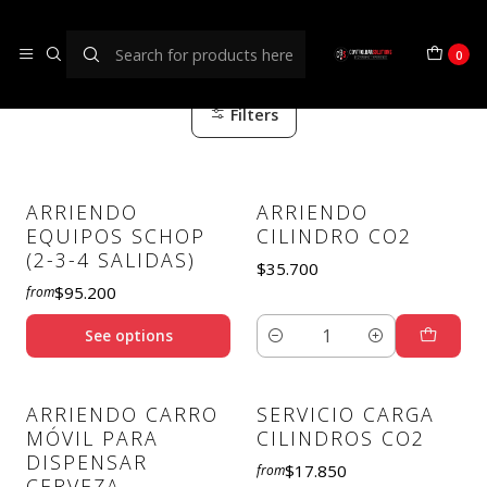
Servicios cervecerías
0
Filters
ARRIENDO
ARRIENDO
EQUIPOS SCHOP
CILINDRO CO2
(2-3-4 SALIDAS)
$35.700
$95.200
from
See options
Quantity
ARRIENDO CARRO
SERVICIO CARGA
MÓVIL PARA
CILINDROS CO2
DISPENSAR
$17.850
from
CERVEZA