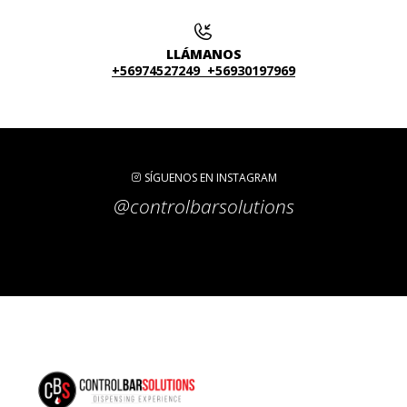
LLÁMANOS
+56974527249 +56930197969
SÍGUENOS EN INSTAGRAM
@controlbarsolutions