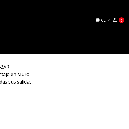
regar al Carro
Comprar ahora
CL
0
io con conexión JG 3/8 para montaje en muro.
 4BAR
ntaje en Muro
das sus salidas.