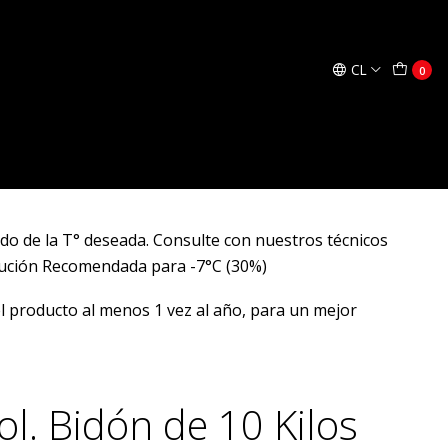
regar al Carro
Comprar ahora
CL
0
e de Grado alimentario inocuo para sistemas de
res de cerveza o sistemas remotos de dispensado de
do de la T° deseada. Consulte con nuestros técnicos
lución Recomendada para -7°C (30%)
 producto al menos 1 vez al año, para un mejor
ol. Bidón de 10 Kilos