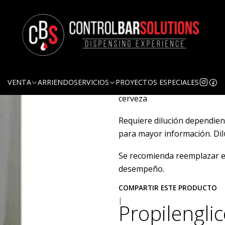
Ag
Cantidad
DESCRIPCIÓN
Propilenglicol. Refrigerant
VENTA
ARRIENDO
SERVICIOS
PROYECTOS ESPECIALES
enfriamiento de fermentado
cerveza
Requiere dilución dependien
para mayor información. Di
Se recomienda reemplazar el
desempeño.
COMPARTIR ESTE PRODUCTO
|
Propilenglic